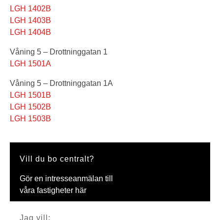
LGH 1402B
LGH 1403B
LGH 1404B
Våning 5 – Drottninggatan 1
LGH 1501A
Våning 5 – Drottninggatan 1A
LGH 1501B
LGH 1502B
LGH 1503B
Vill du bo centralt?
Gör en intresseanmälan till
våra fastigheter här
Jag vill: